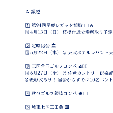
📝 議題
1️⃣ 第94回早慶レガッタ観戦 🚣‍♂️🔥
🗓 4月13日（日） 桜橋付近で場所取り予
2️⃣ 定時総会 🏛
🗓 5月22日（木） @ 東武ホテルレバント
3️⃣ 三区合同ゴルフコンペ ⛳🏌️‍♂️
🗓 6月27日（金） @ 佐倉カントリー倶楽
🎖 表彰式あり！ 当会からすでに10名エン
4️⃣ 秋のゴルフ親睦コンペ 🍁🏌️‍♀️
5️⃣ 城東七区三田会 🏛