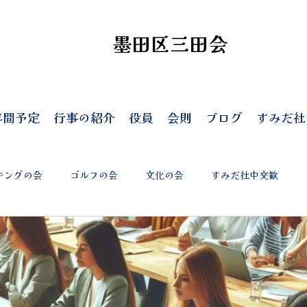
墨田区三田会
年間予定
行事の紹介
役員
会則
ブログ
すみだ社
キングの会
ゴルフの会
文化の会
すみだ社中交歓