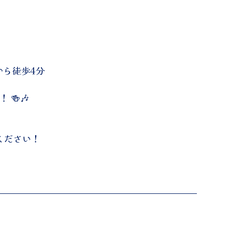
駅から徒歩4分
🍻🎶
絡ください！