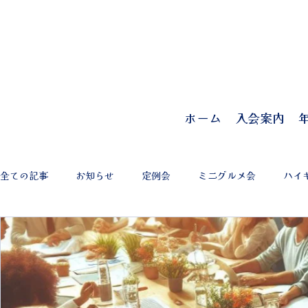
ホーム
入会案内
全ての記事
お知らせ
定例会
ミニグルメ会
ハイ
慶早戦
ワインの会
新年会
近隣三田会