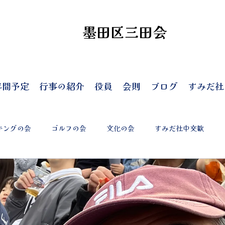
墨田区三田会
年間予定
行事の紹介
役員
会則
ブログ
すみだ社
キングの会
ゴルフの会
文化の会
すみだ社中交歓