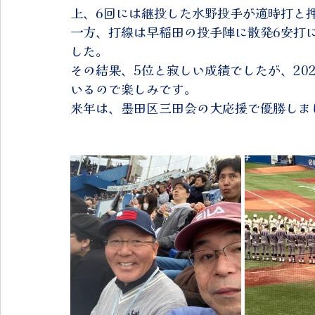
上、6回には継投した水野投手が適時打と
一方、打線は早稲田の投手陣に散発6安打に
した。
その結果、5位と寂しい成績でしたが、20
いるので楽しみです。
来年は、墨田区三田会の大応援で優勝しま