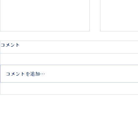
コメント
コメントを追加…
2025年4月13日 【第94回 慶
伊東会長が
早戦レガッタ】みんなで応援
『慶應義塾
しよう！🚣‍♂️🌸
史』の書評
されました