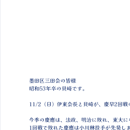
墨田区三田会の皆様
昭和53年卒の貝崎です。
11/2（日）伊東会長と貝崎が、慶早2回
今季の慶應は、法政、明治に敗れ、東大に
1回戦で敗れた慶應は小川琳投手が先発し