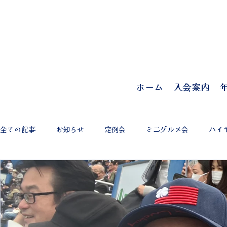
ホーム
入会案内
全ての記事
お知らせ
定例会
ミニグルメ会
ハイ
慶早戦
ワインの会
新年会
近隣三田会