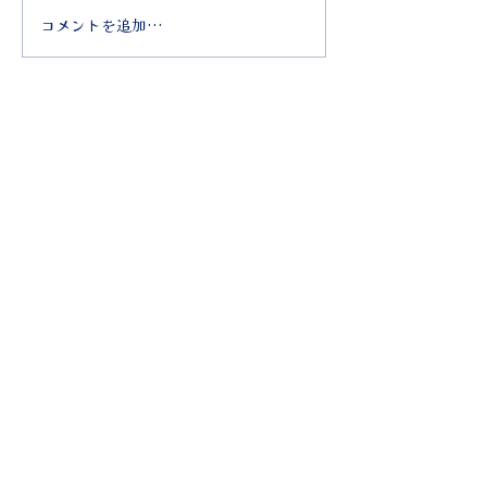
コメントを追加…
3 月定例会 (3/12) のご案
2026年1月定例会
内
のご案内