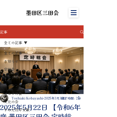
墨田区三田会
記事
全ての記事
全ての記事
お知らせ
定例会
ミニグルメ会
ハイキングの会
ゴルフの会
Toshiaki Kobayashi
2025年3月30日
読了時間: 2分
文化の会
2025年5月22日 【令和6年
すみだ社中交歓
度 墨田区三田会 定時総