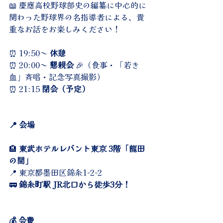
📖 慶應高校野球部史の編纂に中心的に
関わった野球界の名指導者による、貴
重なお話をお楽しみください！
⏰ 19:50～ 
休憩
⏰ 20:00～ 
懇親会
 🎉（食事・「若き
血」斉唱・記念写真撮影）
⏰ 21:15 
閉会（予定）
📍 会場
🏨 
東武ホテルレバント東京 3階「龍田
の間」
📍 東京都墨田区錦糸1-2-2
🚃 
錦糸町駅 JR北口から徒歩3分！
💰 会費