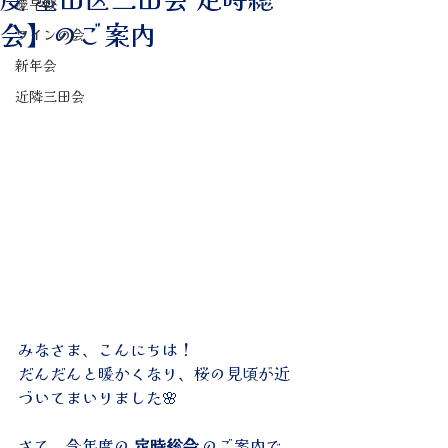
慶早戦
会】のご案内
ワインの会
新年会
近隣三田会
みなさま、こんにちは！
だんだんと暖かくなり、桜の見頃が近
づいてまいりました🌸
さて、今年度の 
定時総会
 のご案内で