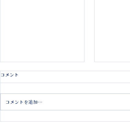
コメント
コメントを追加…
2026年 ミニグルメの会(納涼
ミニグルメの
会)のご案内
ご報告