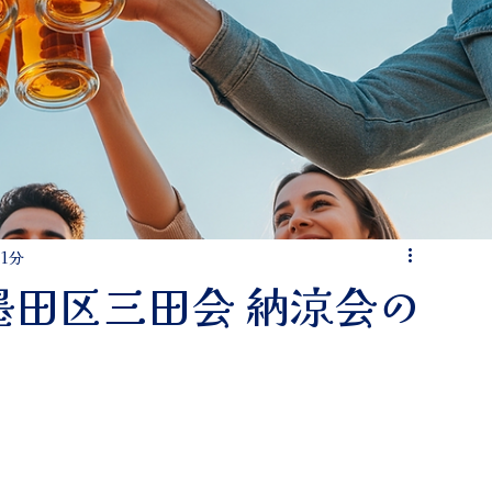
 1分
日 墨田区三田会 納涼会の