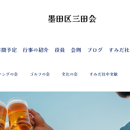
墨田区三田会
年間予定
行事の紹介
役員
会則
ブログ
すみだ社
キングの会
ゴルフの会
文化の会
すみだ社中交歓