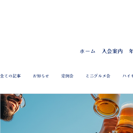
ホーム
入会案内
全ての記事
お知らせ
定例会
ミニグルメ会
ハイ
慶早戦
ワインの会
新年会
近隣三田会