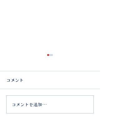
コメント
コメントを追加…
すみだ社中交歓すみだ社
2026年 ミニグ
中交歓㉛ 〜貝崎さんお城
(納涼会)のご案
巡り〜