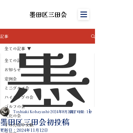
墨田区三田会
記事
全ての記事
全ての記事
お知らせ
定例会
ミニグルメ会
ハイキングの会
ゴルフの会
Toshiaki Kobayashi
2024年8月20日
読了時間: 1分
文化の会
墨田区三田会初投稿
すみだ社中交歓
更新日：
2024年11月12日