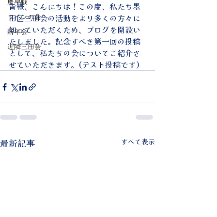
慶早戦
皆様、こんにちは！この度、私たち墨
ワインの会
田区三田会の活動をより多くの方々に
知っていただくため、ブログを開設い
新年会
たしました。記念すべき第一回の投稿
近隣三田会
として、私たちの会についてご紹介さ
せていただきます。(テスト投稿です)
最新記事
すべて表示